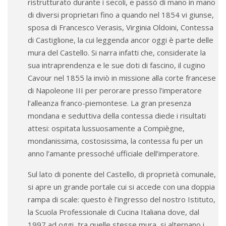
ristrutturato durante i secoli, e passò di mano in mano
di diversi proprietari fino a quando nel 1854 vi giunse,
sposa di Francesco Verasis, Virginia Oldoini, Contessa
di Castiglione, la cui leggenda ancor oggi è parte delle
mura del Castello. Si narra infatti che, considerate la
sua intraprendenza e le sue doti di fascino, il cugino
Cavour nel 1855 la inviò in missione alla corte francese
di Napoleone III per perorare presso l’imperatore
l’alleanza franco-piemontese. La gran presenza
mondana e seduttiva della contessa diede i risultati
attesi: ospitata lussuosamente a Compiègne,
mondanissima, costosissima, la contessa fu per un
anno l’amante pressoché ufficiale dell’imperatore.
Sul lato di ponente del Castello, di proprietà comunale,
si apre un grande portale cui si accede con una doppia
rampa di scale: questo è l’ingresso del nostro Istituto,
la Scuola Professionale di Cucina Italiana dove, dal
1997 ad oggi, tra quelle stesse mura, si alternano i