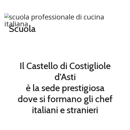
+39 0141 962171
info@icif.com
Scuola
ES
Il Castello di Costigliole
d’Asti
è la sede prestigiosa
dove si formano gli chef
italiani e stranieri