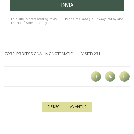
INVIA
reCAPTCHA
*
This site is protected by reCAPTCHA and the Google
Privacy Policy
and
Terms of Service
apply.
CORSI PROFESSIONALI MONOTEMATICI
VISITE: 231
ARTICOLO PRECEDENTE: CORSO DI GELATERIA I
ARTICOLO SUCCESSIVO: CORSO DI P
PREC
AVANTI