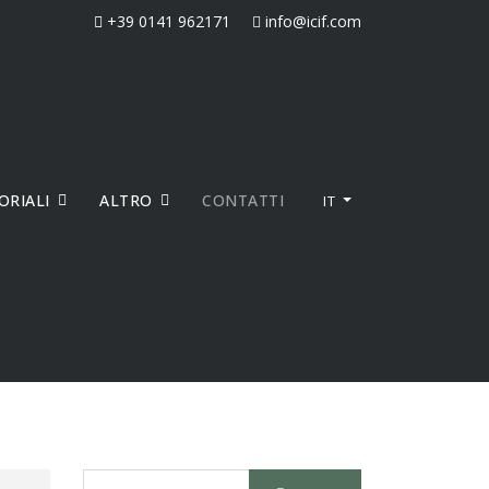
+39 0141 962171
info@icif.com
ORIALI
ALTRO
CONTATTI
IT
Cerca