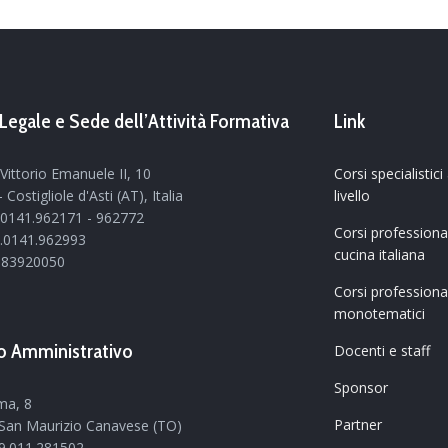
Legale e Sede dell’Attività Formativa
Link
Vittorio Emanuele II, 10
Corsi specialistici
 Costigliole d'Asti (AT), Italia
livello
9.0141.962171 - 962772
Corsi professional
9.0141.962993
cucina italiana
1683920050
Corsi professional
monotematici
io Amministrativo
Docenti e staff
Sponsor
ma, 8
Partner
San Maurizio Canavese (TO)
39.011.281502