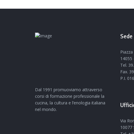
Sede 
Piazza 
14055 -
Tel. 3
Fax. 3
P.I. 0
Dal 1991 promuoviamo attraverso
corsi di formazione professionale la
cucina, la cultura e l’enologia italiana
Uffic
nel mondo.
Via Ro
10077 
Tel. +