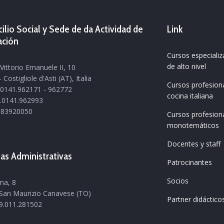
ilio Social y Sede de da Actividad de
Link
ación
Cursos especiali
de alto nivel
Vittorio Emanuele II, 10
 Costigliole d'Asti (AT), Italia
Cursos profesion
9.0141.962171 - 962772
cocina italiana
9.0141.962993
1683920050
Cursos profesion
monotemáticos
Docentes y staff
nas Administrativas
Patrocinantes
Socios
ma, 8
San Maurizio Canavese (TO)
Partner didáctico
39.011.281502