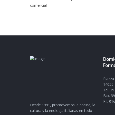
comercial.
Domic
Form
Piazza 
14055 -
Tel. 3
Fax. 3
P.I. 0
Desde 1991, promovemos la cocina, la
cultura y la enología italianas en todo