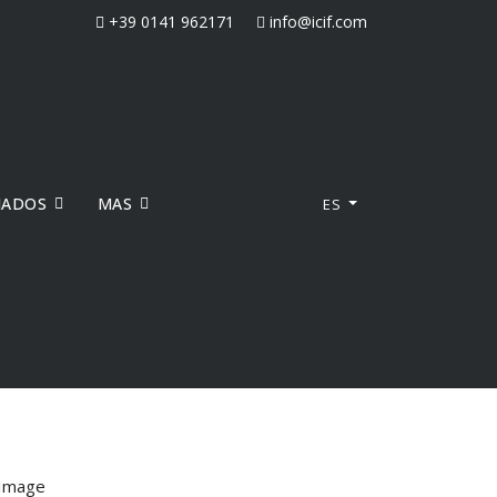
+39 0141 962171
info@icif.com
NADOS
MAS
CONTACTOS
ES