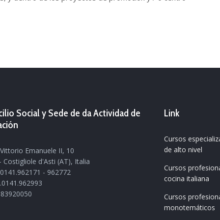
ilio Social y Sede de da Actividad de
Link
ación
Cursos especiali
de alto nivel
Vittorio Emanuele II, 10
 Costigliole d'Asti (AT), Italia
Cursos profesion
9.0141.962171 - 962772
cocina italiana
9.0141.962993
1683920050
Cursos profesion
monotemáticos