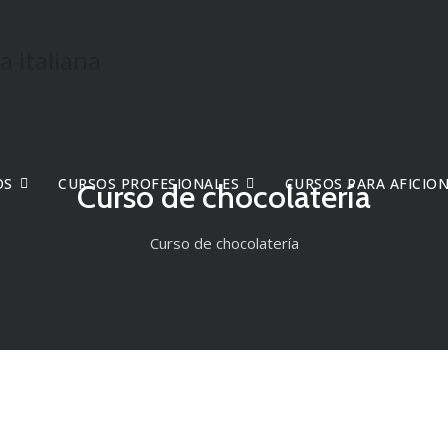
OS
CURSOS PROFESIONALES
CURSOS PARA AFICIO
Curso de chocolatería
Curso de chocolatería