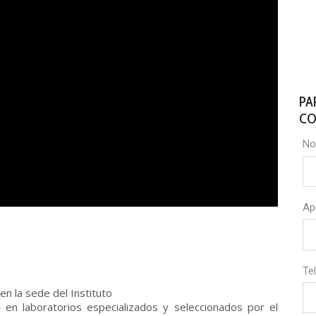
PA
CO
No
Ap
Te
en la sede del Instituto
)
en laboratorios especializados y seleccionados por el