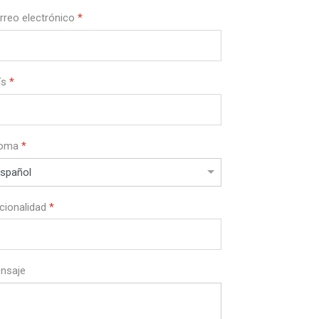
rreo electrónico
*
ís
*
ioma
*
cionalidad
*
nsaje