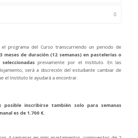
r el programa del Curso transcurriendo un periodo de
3 meses de duración (12 semanas) en pastelerías o
seleccionadas
previamente por el Instituto. En las
ojamiento, será a discreción del estudiante cambiar de
 el Instituto le ayudará a encontrar.
s posible inscribirse también solo para semanas
manal es de 1.700 €.
o por 4 semanas en mini apartamentos, compuestos de 2