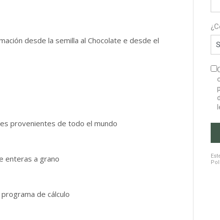
¿C
ormación desde la semilla al Chocolate e desde el
dades provenientes de todo el mundo
r
Est
de enteras a grano
Pol
l programa de cálculo