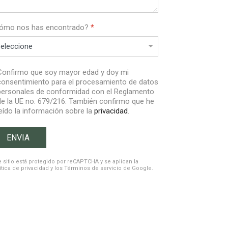
ómo nos has encontrado?
*
Confirmo que soy mayor edad y doy mi
consentimiento para el procesamiento de datos
personales de conformidad con el Reglamento
de la UE no. 679/216. También confirmo que he
leído la información sobre la
privacidad
.
ENVIA
eCAPTCHA
*
e sitio está protegido por reCAPTCHA y se aplican la
ítica de privacidad
y los
Términos de servicio
de Google.