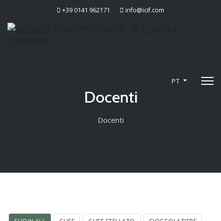
+39 0141 962171
info@icif.com
PT
Docenti
Docenti